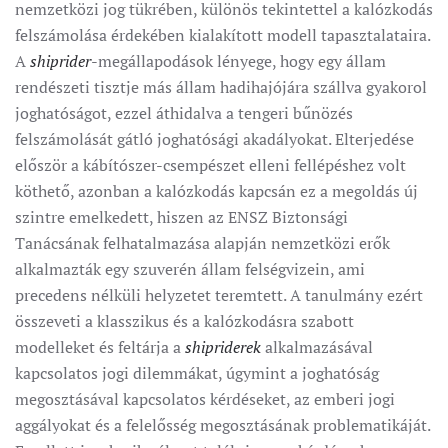
nemzetközi jog tükrében, különös tekintettel a kalózkodás
felszámolása érdekében kialakított modell tapasztalataira.
A
shiprider
-megállapodások lényege, hogy egy állam
rendészeti tisztje más állam hadihajójára szállva gyakorol
joghatóságot, ezzel áthidalva a tengeri bűnözés
felszámolását gátló joghatósági akadályokat. Elterjedése
először a kábítószer-csempészet elleni fellépéshez volt
köthető, azonban a kalózkodás kapcsán ez a megoldás új
szintre emelkedett, hiszen az ENSZ Biztonsági
Tanácsának felhatalmazása alapján nemzetközi erők
alkalmazták egy szuverén állam felségvizein, ami
precedens nélküli helyzetet teremtett. A tanulmány ezért
összeveti a klasszikus és a kalózkodásra szabott
modelleket és feltárja a
shipriderek
alkalmazásával
kapcsolatos jogi dilemmákat, úgymint a joghatóság
megosztásával kapcsolatos kérdéseket, az emberi jogi
aggályokat és a felelősség megosztásának problematikáját.