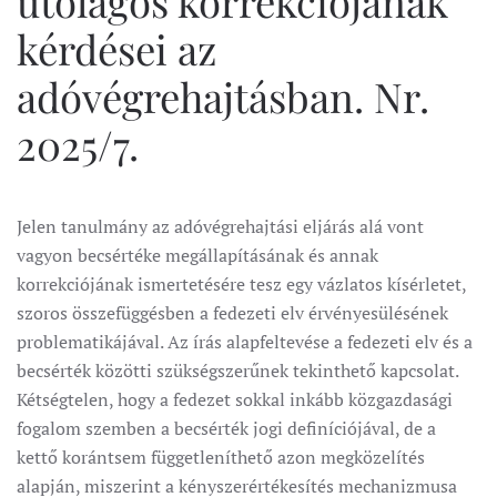
utólagos korrekciójának
kérdései az
adóvégrehajtásban. Nr.
2025/7.
Jelen tanulmány az adóvégrehajtási eljárás alá vont
vagyon becsértéke megállapításának és annak
korrekciójának ismertetésére tesz egy vázlatos kísérletet,
szoros összefüggésben a fedezeti elv érvényesülésének
problematikájával. Az írás alapfeltevése a fedezeti elv és a
becsérték közötti szükségszerűnek tekinthető kapcsolat.
Kétségtelen, hogy a fedezet sokkal inkább közgazdasági
fogalom szemben a becsérték jogi definíciójával, de a
kettő korántsem függetleníthető azon megközelítés
alapján, miszerint a kényszerértékesítés mechanizmusa