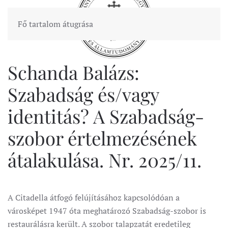
Fő tartalom átugrása
Schanda Balázs:
Szabadság és/vagy
identitás? A Szabadság-
szobor értelmezésének
átalakulása. Nr. 2025/11.
A Citadella átfogó felújításához kapcsolódóan a
városképet 1947 óta meghatározó Szabadság-szobor is
restaurálásra került. A szobor talapzatát eredetileg