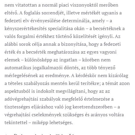
nem vitatottan a normál piaci viszonyoktól merőben
eltérő. A foglalás sorrendjét, illetve mértékét ugyanis a
fedezeti elv érvényesülése determinálja, amely – a
kényszerértékesítés specialitása okán – a becsértéknek a
valós forgalmi értékhez történő közelítését igényli. Az
alábbi sorok célja annak a bizonyítása, hogy a fedezeti
érték és a becsérték meghatározása az egyes vagyoni
elemek – különösképp az ingatlan – körében nem
automatikus jogalkalmazói döntés, az több tényező
mérlegelésének az eredménye. A kérdéskör nem kizárólag
a tételes szabályozás mentén kerül terítékre; a témát azon
aspektusból is indokolt megvilágítani, hogy az az
adóvégrehajtási szabályok megfelelő értelmezése a
tisztességes eljáráshoz való jog keretrendszerében – a
végrehajtási cselekmények szükséges és arányos voltára
tekintettel – miképp lehetséges.