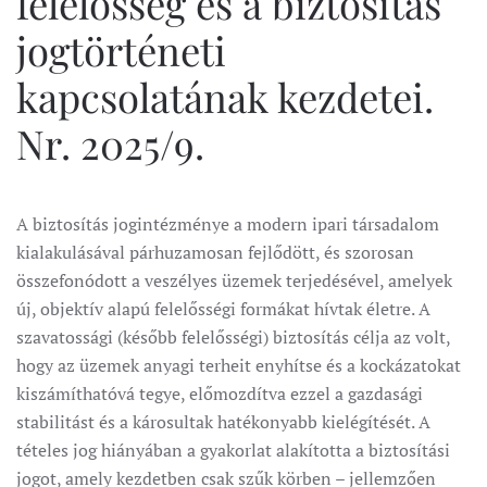
felelősség és a biztosítás
jogtörténeti
kapcsolatának kezdetei.
Nr. 2025/9.
A biztosítás jogintézménye a modern ipari társadalom
kialakulásával párhuzamosan fejlődött, és szorosan
összefonódott a veszélyes üzemek terjedésével, amelyek
új, objektív alapú felelősségi formákat hívtak életre. A
szavatossági (később felelősségi) biztosítás célja az volt,
hogy az üzemek anyagi terheit enyhítse és a kockázatokat
kiszámíthatóvá tegye, előmozdítva ezzel a gazdasági
stabilitást és a károsultak hatékonyabb kielégítését. A
tételes jog hiányában a gyakorlat alakította a biztosítási
jogot, amely kezdetben csak szűk körben – jellemzően