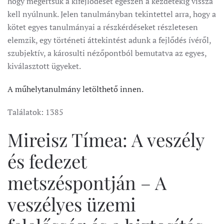
hogy megértsük a kifejlődését egészen a kezdetekig vissza
kell nyúlnunk. Jelen tanulmányban tekintettel arra, hogy a
kötet egyes tanulmányai a részkérdéseket részletesen
elemzik, egy történeti áttekintést adunk a fejlődés ívéről,
szubjektív, a károsulti nézőpontból bemutatva az egyes,
kiválasztott ügyeket.
A műhelytanulmány letölthető innen.
Találatok: 1385
Mireisz Tímea: A veszély
és fedezet
metszéspontján – A
veszélyes üzemi