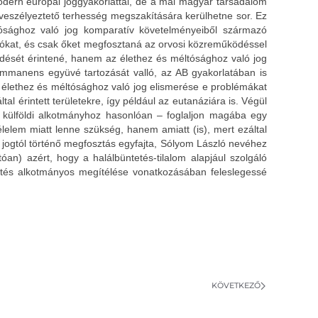
odern európai joggyakorlattal, de a mai magyar társadalom
t veszélyeztető terhesség megszakítására kerülhetne sor. Ez
ósághoz való jog komparatív követelményeiből származó
zókat, és csak őket megfosztaná az orvosi közreműködéssel
rdését érintené, hanem az élethez és méltósághoz való jog
immanens együvé tartozását valló, az AB gyakorlatában is
ti élethez és méltósághoz való jog elismerése e problémákat
l érintett területekre, így például az eutanáziára is. Végül
 külföldi alkotmányhoz hasonlóan – foglaljon magába egy
lelem miatt lenne szükség, hanem amiatt (is), mert ezáltal
 jogtól történő megfosztás egyfajta, Sólyom László nevéhez
óan) azért, hogy a halálbüntetés-tilalom alapjául szolgáló
ntetés alkotmányos megítélése vonatkozásában feleslegessé
KÖVETKEZŐ