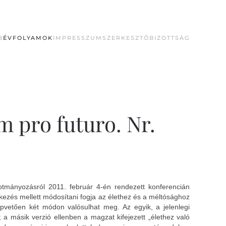
B
ÉVFOLYAMOK
IMPRESSZUM
SZERKESZTŐBIZOTTSÁG
em pro futuro. Nr.
mányozásról 2011. február 4-én rendezett konferencián
kezés mellett módosítani fogja az élethez és a méltósághoz
apvetően két módon valósulhat meg. Az egyik, a jelenlegi
 a másik verzió ellenben a magzat kifejezett „élethez való