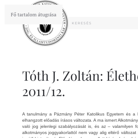
Fő tartalom átugrása
Tóth J. Zoltán: Élet
2011/12.
A tanulmány a Pázmány Péter Katolikus Egyetem és a P
elhangzott előadás írásos változata. A ma ismert Alkotmán
való jog jelenlegi szabályozását is, és az – valamilyen
alkotmányos joggyakorlattól nem vagy alig eltérő változat