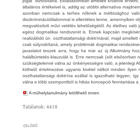
jogát” biztosítaná. Előadásomban amellett kívánok érveln
általános értékeivel is, addig az utóbbi alternatíva majdn
azonban nemcsak a terhes nőknek a méltósághoz való j
diszkriminációtilalommal is ellentétes lenne, amennyiben
megvalósított művi vetélés lehetőségétől. Az élethez val
egész dogmatikai rendszerét is. Ennek kapcsán megkísérl
realizálódó ún. oszthatatlansági doktrínával; majd amellet
csak súlyosbítaná, amely problémák dogmatikai rendezése kih
javaslatot teszek arra, hogy ha már az új Alkotmány ho
halálbüntetés-klauzulát is. Erre nemcsak (sőt elsősorban 
szükségtelenné válna az önkényességre való, a jelenlegi A
köthető értelmezése ugyanis kivétel nélkül minden ilyen m
oszthatatlansági doktrína ezáltal is igazolható legyen; 
válna e több szempontból is hibás koncepció fenntartása a j
A műhelytanulmány letölthető innen.
Találatok: 4418
ELŐZŐ