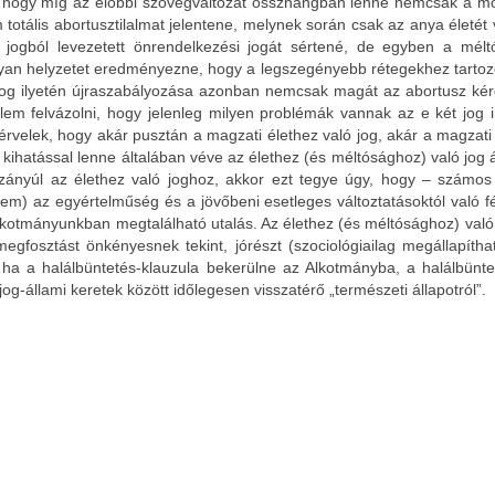
i, hogy míg az előbbi szövegváltozat összhangban lenne nemcsak a m
em totális abortusztilalmat jelentene, melynek során csak az anya életé
ogból levezetett önrendelkezési jogát sértené, de egyben a mélt
 olyan helyzetet eredményezne, hogy a legszegényebb rétegekhez tarto
ó jog ilyetén újraszabályozása azonban nemcsak magát az abortusz ké
em felvázolni, hogy jelenleg milyen problémák vannak az e két jog 
t érvelek, hogy akár pusztán a magzati élethez való jog, akár a magza
atással lenne általában véve az élethez (és méltósághoz) való jog álta
zzányúl az élethez való joghoz, akkor ezt tegye úgy, hogy – számos
nem) az egyértelműség és a jövőbeni esetleges változtatásoktól való fé
lkotmányunkban megtalálható utalás. Az élethez (és méltósághoz) való
egfosztást önkényesnek tekint, jórészt (szociológiailag megállapíthat
így ha a halálbüntetés-klauzula bekerülne az Alkotmányba, a halálbü
og-állami keretek között időlegesen visszatérő „természeti állapotról”.