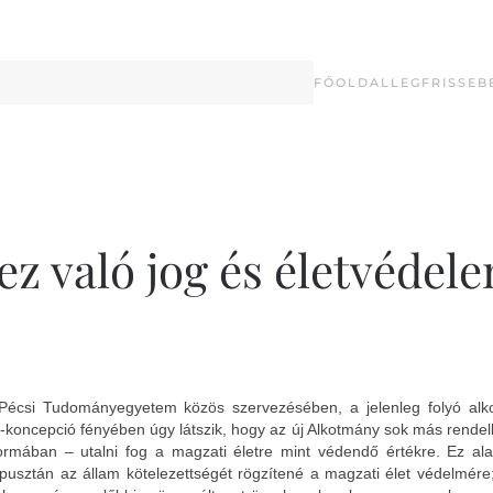
FŐOLDAL
LEGFRISSEB
hez való jog és életvédel
écsi Tudományegyetem közös szervezésében, a jelenleg folyó alkot
y-koncepció fényében úgy látszik, hogy az új Alkotmány sok más rendel
 formában – utalni fog a magzati életre mint védendő értékre. Ez al
 pusztán az állam kötelezettségét rögzítené a magzati élet védelmére;