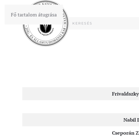
Fő tartalom átugrása
Cikkek
Frivaldszky
Nabil 
Cseporán Zs