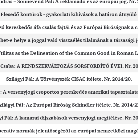
ndrás – Sonnevend Pál: A reklámadó és az európai jog. Nr. 
edő kontúrok - gyakorlati kihívások a határon átnyúló egé
 kereskedős áfa csalás fajtái és az Európai Bíróságnak a cs
het-e helye a joggal való visszaélés tilalmának a társasági 
tilitas as the Delineation of the Common Good in Roman L
 Csaba: A RENDSZERVÁLTOZÁS SORSFORDÍTÓ ÉVEI. Nr. 20
Szilágyi Pál: A Törvényszék CISAC ítélete. Nr. 2014/20.
 A versenyjogi csoportos pereskedés amerikai tapasztalatai
zilágyi Pál: Az Európai Bíróság Schindler ítélete. Nr. 2014/2
yi Pál: A kamarai díjszabások versenyjogi megítélése. Nr. 2
mperatív normák jelentőségéről az európai nemzetközi magá