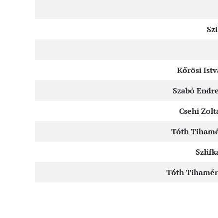
Szi
Kőrösi Istv
Szabó Endre
Csehi Zolt
Tóth Tihamér
Szlifk
Tóth Tihamér: