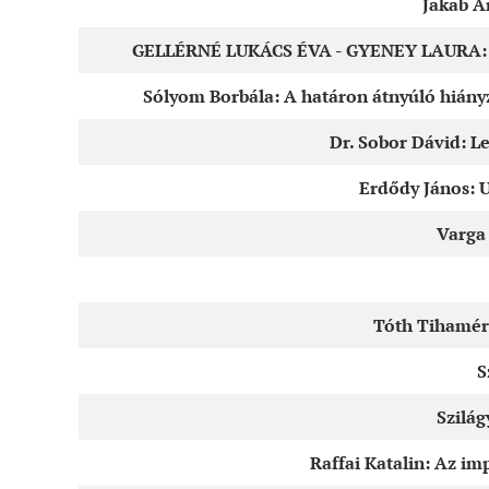
Jakab A
GELLÉRNÉ LUKÁCS ÉVA - GYENEY LAURA: Éles
Sólyom Borbála: A határon átnyúló hiányzó
Dr. Sobor Dávid: Le
Erdődy János: U
Varga
Tóth Tihamér:
S
Szilág
Raffai Katalin: Az i