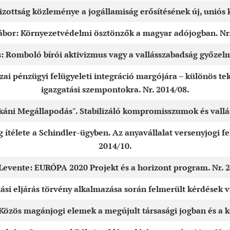
izottság közleménye a jogállamiság erősítésének új, uniós k
Gábor: Környezetvédelmi ösztönzők a magyar adójogban. Nr.
: Romboló bírói aktivizmus vagy a vallásszabadság győzelm
azai pénzügyi felügyeleti integráció margójára – különös t
igazgatási szempontokra. Nr. 2014/08.
káni Megállapodás". Stabilizáló kompromisszumok és vallá
ítélete a Schindler-ügyben. Az anyavállalat versenyjogi fe
2014/10.
Levente: EURÓPA 2020 Projekt és a horizont program. Nr. 
tási eljárás törvény alkalmazása során felmerült kérdések vi
Közös magánjogi elemek a megújult társasági jogban és a k