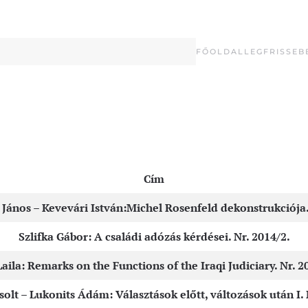
FŐOLDAL
LEGFRISSEB
Cím
 János – Kevevári István:Michel Rosenfeld dekonstrukciója.
Szlifka Gábor: A családi adózás kérdései. Nr. 2014/2.
Laila: Remarks on the Functions of the Iraqi Judiciary. Nr. 2
olt – Lukonits Ádám: Választások előtt, változások után I. 