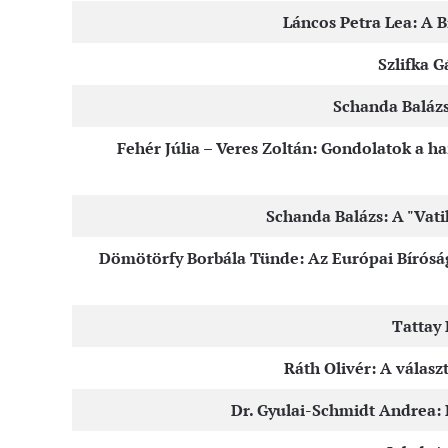
Láncos Petra Lea: A B
Szlifka 
Schanda Balázs
Fehér Júlia – Veres Zoltán: Gondolatok a h
Schanda Balázs: A "Vati
Dömötörfy Borbála Tünde: Az Európai Bíróság 
Tattay 
Ráth Olivér: A válasz
Dr. Gyulai-Schmidt Andrea: 