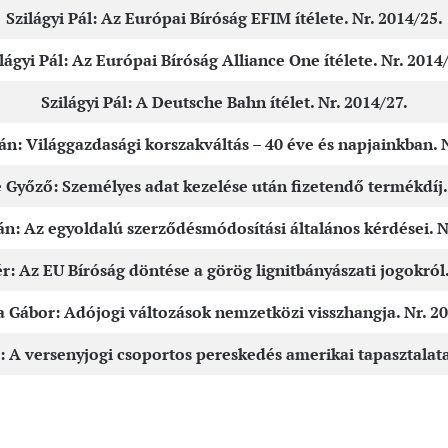
Szilágyi Pál: Az Európai Bíróság EFIM ítélete. Nr. 2014/25.
lágyi Pál: Az Európai Bíróság Alliance One ítélete. Nr. 2014
Szilágyi Pál: A Deutsche Bahn ítélet. Nr. 2014/27.
án: Világgazdasági korszakváltás – 40 éve és napjainkban. 
 Győző: Személyes adat kezelése után fizetendő termékdíj. 
án: Az egyoldalú szerződésmódosítási általános kérdései. N
: Az EU Bíróság döntése a görög lignitbányászati jogokról.
a Gábor: Adójogi változások nemzetközi visszhangja. Nr. 2
 A versenyjogi csoportos pereskedés amerikai tapasztalatai