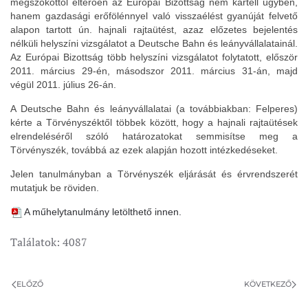
megszokottól eltérően az Európai Bizottság nem kartell ügyben,
hanem gazdasági erőfölénnyel való visszaélést gyanúját felvető
alapon tartott ún. hajnali rajtaütést, azaz előzetes bejelentés
nélküli helyszíni vizsgálatot a Deutsche Bahn és leányvállalatainál.
Az Európai Bizottság több helyszíni vizsgálatot folytatott, először
2011. március 29-én, másodszor 2011. március 31-án, majd
végül 2011. július 26-án.
A Deutsche Bahn és leányvállalatai (a továbbiakban: Felperes)
kérte a Törvényszéktől többek között, hogy a hajnali rajtaütések
elrendeléséről szóló határozatokat semmisítse meg a
Törvényszék, továbbá az ezek alapján hozott intézkedéseket.
Jelen tanulmányban a Törvényszék eljárását és érvrendszerét
mutatjuk be röviden.
A műhelytanulmány letölthető innen.
Találatok: 4087
ELŐZŐ
KÖVETKEZŐ