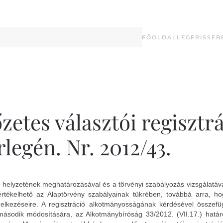
FŐOLDAL
LEGFRISSEB
etes választói regisztrá
egén. Nr. 2012/43.
os helyzetének meghatározásával és a törvényi szabályozás vizsgálatá
rtékelhető az Alaptörvény szabályainak tükrében, továbbá arra, ho
delkezéseire. A regisztráció alkotmányosságának kérdésével összef
y második módosítására, az Alkotmánybíróság 33/2012. (VII.17.) határ