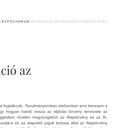
B
ÉVFOLYAMOK
IMPRESSZUM
SZERKESZTŐBIZOTTSÁG
ció az
val foglalkozik. Tanulmányomban elsősorban arra keresem a
gy hogyan hatott vissza az eljárási törvény tervezete az
üggésben röviden megvizsgálom az Alaptörvény és az Ár.
ozatára és az alapvető jogok biztosa által az Alaptörvény