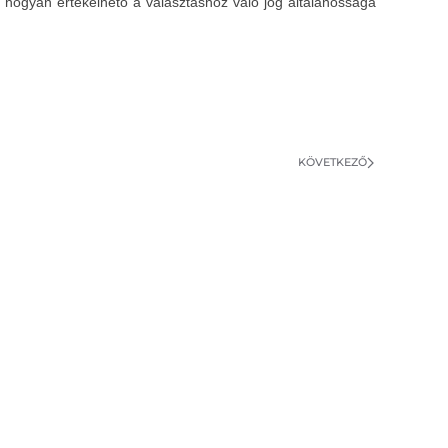
ó hogyan értékelhető a választáshoz való jog általánossága
KÖVETKEZŐ