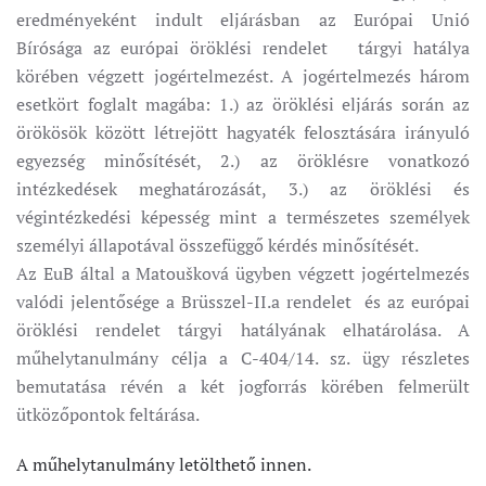
eredményeként indult eljárásban az Európai Unió
Bírósága az európai öröklési rendelet tárgyi hatálya
körében végzett jogértelmezést. A jogértelmezés három
esetkört foglalt magába: 1.) az öröklési eljárás során az
örökösök között létrejött hagyaték felosztására irányuló
egyezség minősítését, 2.) az öröklésre vonatkozó
intézkedések meghatározását, 3.) az öröklési és
végintézkedési képesség mint a természetes személyek
személyi állapotával összefüggő kérdés minősítését.
Az EuB által a Matoušková ügyben végzett jogértelmezés
valódi jelentősége a Brüsszel-II.a rendelet és az európai
öröklési rendelet tárgyi hatályának elhatárolása. A
műhelytanulmány célja a C-404/14. sz. ügy részletes
bemutatása révén a két jogforrás körében felmerült
ütközőpontok feltárása.
A műhelytanulmány letölthető innen.