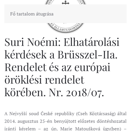
Fő tartalom átugrása
Suri Noémi: Elhatárolási
kérdések a Brüsszel-IIa.
Rendelet és az európai
öröklési rendelet
körében. Nr. 2018/07.
A Nejvyšší soud České republiky (Cseh Köztársaság) által
2014. augusztus 25-én benyújtott előzetes döntéshozatal
iránti kérelem – az ún. Marie Matoušková ügy(ben) –