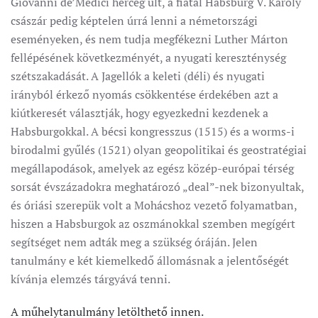
Giovanni de’Medici herceg ült, a fiatal Habsburg V. Károly
császár pedig képtelen úrrá lenni a németországi
eseményeken, és nem tudja megfékezni Luther Márton
fellépésének következményét, a nyugati kereszténység
szétszakadását. A Jagellók a keleti (déli) és nyugati
irányból érkező nyomás csökkentése érdekében azt a
kiútkeresét választják, hogy egyezkedni kezdenek a
Habsburgokkal. A bécsi kongresszus (1515) és a worms-i
birodalmi gyűlés (1521) olyan geopolitikai és geostratégiai
megállapodások, amelyek az egész közép-európai térség
sorsát évszázadokra meghatározó „deal”-nek bizonyultak,
és óriási szerepük volt a Mohácshoz vezető folyamatban,
hiszen a Habsburgok az oszmánokkal szemben megígért
segítséget nem adták meg a szükség óráján. Jelen
tanulmány e két kiemelkedő állomásnak a jelentőségét
kívánja elemzés tárgyává tenni.
A műhelytanulmány letölthető innen.