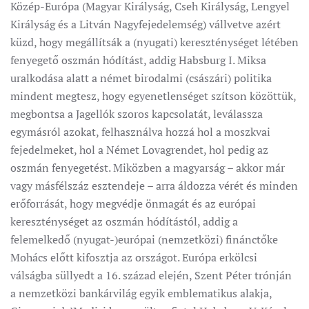
Közép-Európa (Magyar Királyság, Cseh Királyság, Lengyel
Királyság és a Litván Nagyfejedelemség) vállvetve azért
küzd, hogy megállítsák a (nyugati) kereszténységet létében
fenyegető oszmán hódítást, addig Habsburg I. Miksa
uralkodása alatt a német birodalmi (császári) politika
mindent megtesz, hogy egyenetlenséget szítson közöttük,
megbontsa a Jagellók szoros kapcsolatát, leválassza
egymásról azokat, felhasználva hozzá hol a moszkvai
fejedelmeket, hol a Német Lovagrendet, hol pedig az
oszmán fenyegetést. Miközben a magyarság – akkor már
vagy másfélszáz esztendeje – arra áldozza vérét és minden
erőforrását, hogy megvédje önmagát és az európai
kereszténységet az oszmán hódítástól, addig a
felemelkedő (nyugat-)európai (nemzetközi) finánctőke
Mohács előtt kifosztja az országot. Európa erkölcsi
válságba süllyedt a 16. század elején, Szent Péter trónján
a nemzetközi bankárvilág egyik emblematikus alakja,