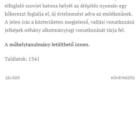
elfoglaló szovjet katona helyét az átépítés nyomán egy
kőkereszt foglalja el, új értelmezést adva az emlékműnek.
A jelen írás a közterületen megjelenő, vallási vonatkozású
jelképek néhány alkotmányjogi vonatkozását tárja fel.
A műhelytanulmány letölthető innen.
Találatok: 1341
ELŐZŐ
KÖVETKEZŐ