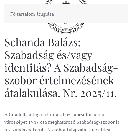
Fő tartalom átugrása
Schanda Balázs:
Szabadság és/vagy
identitás? A Szabadság-
szobor értelmezésének
átalakulása. Nr. 2025/11.
A Citadella átfogó felújításához kapcsolódóan a
városképet 1947 óta meghatározó Szabadság-szobor is
restaurálásra került. A szobor talapzatát eredetileg