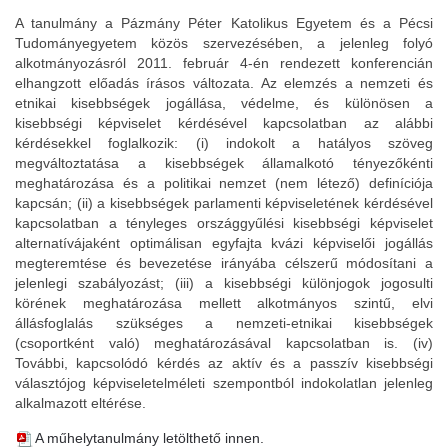
A tanulmány a Pázmány Péter Katolikus Egyetem és a Pécsi
Tudományegyetem közös szervezésében, a jelenleg folyó
alkotmányozásról 2011. február 4-én rendezett konferencián
elhangzott előadás írásos változata. Az elemzés a nemzeti és
etnikai kisebbségek jogállása, védelme, és különösen a
kisebbségi képviselet kérdésével kapcsolatban az alábbi
kérdésekkel foglalkozik: (i) indokolt a hatályos szöveg
megváltoztatása a kisebbségek államalkotó tényezőkénti
meghatározása és a politikai nemzet (nem létező) definíciója
kapcsán; (ii) a kisebbségek parlamenti képviseletének kérdésével
kapcsolatban a tényleges országgyűlési kisebbségi képviselet
alternatívájaként optimálisan egyfajta kvázi képviselői jogállás
megteremtése és bevezetése irányába célszerű módosítani a
jelenlegi szabályozást; (iii) a kisebbségi különjogok jogosulti
körének meghatározása mellett alkotmányos szintű, elvi
állásfoglalás szükséges a nemzeti-etnikai kisebbségek
(csoportként való) meghatározásával kapcsolatban is. (iv)
További, kapcsolódó kérdés az aktív és a passzív kisebbségi
választójog képviseletelméleti szempontból indokolatlan jelenleg
alkalmazott eltérése.
A műhelytanulmány letölthető innen.