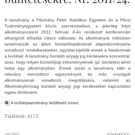
A tanulmány a Pázmány Péter Katolikus Egyetem és a Pécsi
Tudományegyetem közös szervezésében, a jelenleg folyó
alkotmányozásról 2011. február 4-én rendezett konferencián
elhangzott előadás írásos változata. Az alkotmányok miközben
tartalmazzák az állam büntetőhatalmának alapintézményeire
vonatkozó rendelkezéseket, egyúttal kijelölik ennek a hatalomnak
a korlátait. A tanulmány büntető anyagi jog kérdésekre koncentrál,
azaz, hogy milyen büntetőjogi intézményeknek (pl. büntetés) lehet
helye egy alkotmányban. Ennek során a tanulmány kitér a
releváns nemzetközi egyezmények és más országok
alkotmányainak vonatkozó megoldásaira, valamint az
Alkotmánybíróság büntető anyagi jogi kérdésekkel kapcsolatos
egyes döntéseire.
A műhelytanulmány letölthető innen.
Találatok: 4172
ELŐZŐ
KÖVETKEZŐ