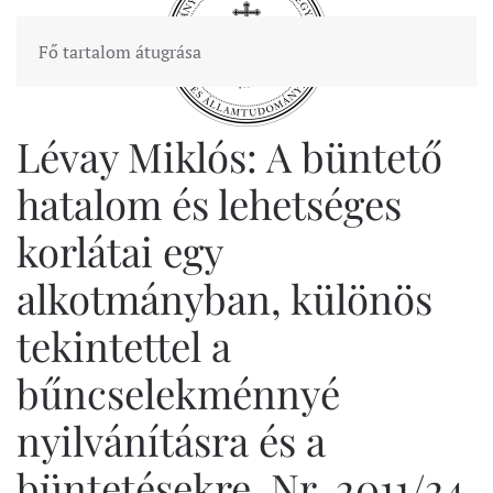
Fő tartalom átugrása
Lévay Miklós: A büntető
hatalom és lehetséges
korlátai egy
alkotmányban, különös
tekintettel a
bűncselekménnyé
nyilvánításra és a
büntetésekre. Nr. 2011/24.