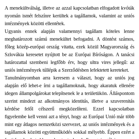
A menekültválság, illetve az azzal kapcsolatban elfogadott kvóták
nyomán ismét felszínre kerültek a tagállamok, valamint az uniós
intézmények közötti ellentétek.
Ugyanis ennek alapján valamennyi tagállam köteles lenne
meghatározott számú menekültet befogadni. A döntést számos,
főleg közép-európai ország vitatta, ezek közül Magyarország és
Szlovákia keresetet nyújtott be az Európai Bíróságon. A tanácsi
határozattal szembeni legfőbb érv, hogy ultra vires jellegű: az
uniós intézmények túllépik a Szerződésben lefektetett kereteket.
Tanulmányomban arra keresem a választ, hogy az uniós jog
alapján elő lehet-e írni a tagállamoknak, hogy akaratuk ellenére
idegen állampolgárokat telepítsenek le a területükön. Álláspontom
szerint mindezt az alkotmányos identitás, illetve a szuverenitás
kérdése felől célszerű megközelíteni. Ezzel kapcsolatban
figyelembe kell venni azt a tényt, hogy az Európai Unió már több
mint egy átlagos nemzetközi szervezet, az uniós intézmények és a
tagállamok közötti együttműködés sokkal mélyebb. Éppen ezért a