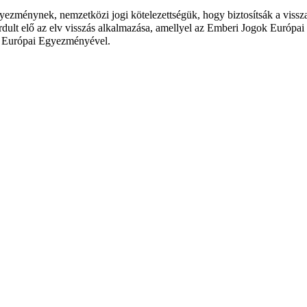
ezménynek, nemzetközi jogi kötelezettségük, hogy biztosítsák a visszak
lt elő az elv visszás alkalmazása, amellyel az Emberi Jogok Európai B
ok Európai Egyezményével.