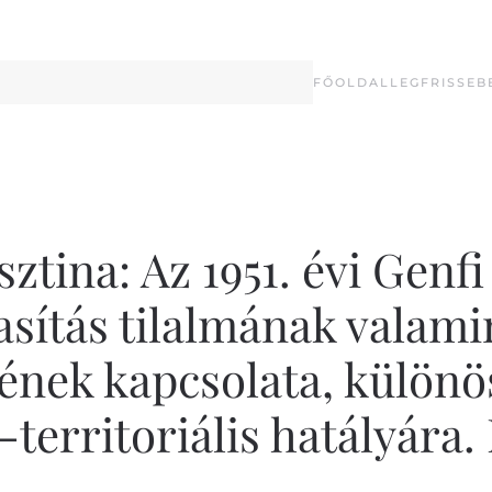
FŐOLDAL
LEGFRISSEB
ztina: Az 1951. évi Genf
tasítás tilalmának valam
ek kapcsolata, különös 
territoriális hatályára. 