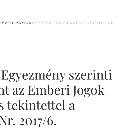
B
ÉVFOLYAMOK
IMPRESSZUM
SZERKESZTŐBIZOTTSÁG
i Egyezmény szerinti
int az Emberi Jogok
tekintettel a
Nr. 2017/6.