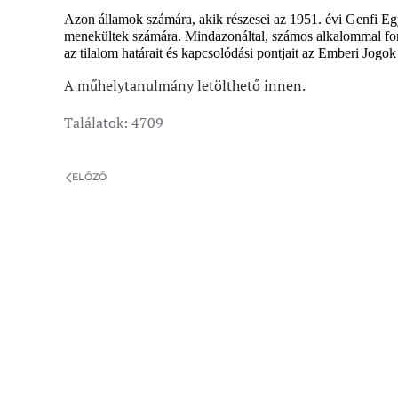
Azon államok számára, akik részesei az 1951. évi Genfi Egy
menekültek számára. Mindazonáltal, számos alkalommal fordu
az tilalom határait és kapcsolódási pontjait az Emberi Jog
A műhelytanulmány letölthető innen.
Találatok: 4709
ELŐZŐ