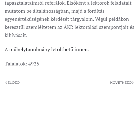
tapasztalataimról referálok. Elsőként a lektorok feladatait
mutatom be általánosságban, majd a fordítás
egyenértékűségének kérdését tárgyalom. Végül példákon
keresztül szemléltetem az ÁKR lektorálási szempontjait és
kihívásait.
A műhelytanulmány letölthető innen.
Találatok: 4925
ELŐZŐ
KÖVETKEZŐ