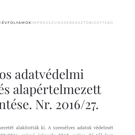
B
ÉVFOLYAMOK
IMPRESSZUM
SZERKESZTŐBIZOTTSÁG
nos adatvédelmi
 és alapértelmezett
tése. Nr. 2016/27.
eretét alakították ki. A személyes adatok védelmét