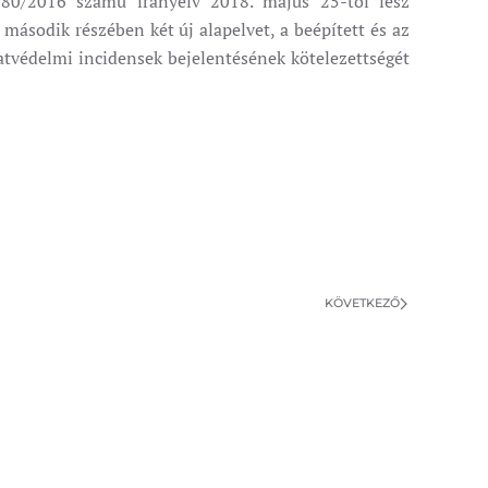
680/2016 számú irányelv 2018. május 25-től lesz
 második részében két új alapelvet, a beépített és az
datvédelmi incidensek bejelentésének kötelezettségét
KÖVETKEZŐ