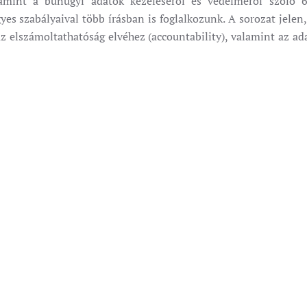
lamint a bűnügyi adatok kezeléséről és védelméről szóló 
s szabályaival több írásban is foglalkozunk. A sorozat jelen,
z elszámoltathatóság elvéhez (accountability), valamint az a