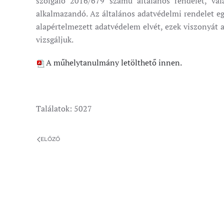
szolgáló 2016/679 számú általános rendelet, va
alkalmazandó. Az általános adatvédelmi rendelet egye
alapértelmezett adatvédelem elvét, ezek viszonyát a
vizsgáljuk.
A műhelytanulmány letölthető innen.
Találatok: 5027
ELŐZŐ