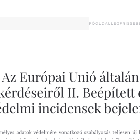
FŐOLDAL
LEGFRISSEB
Az Európai Unió általá
érdéseiről II. Beépített
delmi incidensek bejelen
élyes adatok védelmére vonatkozó szabályozás teljesen új k