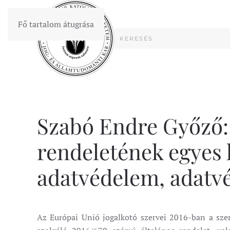
Fő tartalom átugrása
Szabó Endre Győző: 
rendeletének egyes k
adatvédelem, adatvé
Az Európai Unió jogalkotó szervei 2016-ban a szem