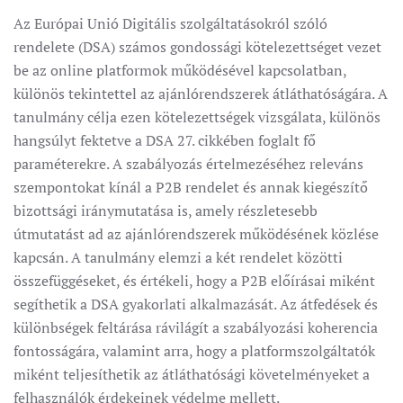
Az Európai Unió Digitális szolgáltatásokról szóló
rendelete (DSA) számos gondossági kötelezettséget vezet
be az online platformok működésével kapcsolatban,
különös tekintettel az ajánlórendszerek átláthatóságára. A
tanulmány célja ezen kötelezettségek vizsgálata, különös
hangsúlyt fektetve a DSA 27. cikkében foglalt fő
paraméterekre. A szabályozás értelmezéséhez releváns
szempontokat kínál a P2B rendelet és annak kiegészítő
bizottsági iránymutatása is, amely részletesebb
útmutatást ad az ajánlórendszerek működésének közlése
kapcsán. A tanulmány elemzi a két rendelet közötti
összefüggéseket, és értékeli, hogy a P2B előírásai miként
segíthetik a DSA gyakorlati alkalmazását. Az átfedések és
különbségek feltárása rávilágít a szabályozási koherencia
fontosságára, valamint arra, hogy a platformszolgáltatók
miként teljesíthetik az átláthatósági követelményeket a
felhasználók érdekeinek védelme mellett.