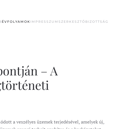
B
ÉVFOLYAMOK
IMPRESSZUM
SZERKESZTŐBIZOTTSÁG
pontján – A
gtörténeti
ódott a veszélyes üzemek terjedésével, amelyek új,