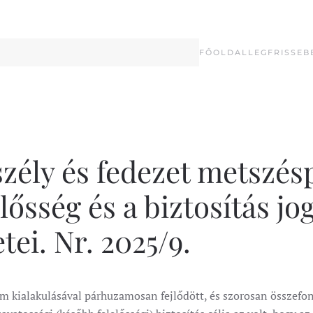
FŐOLDAL
LEGFRISSEB
szély és fedezet metszés
lősség és a biztosítás jo
ei. Nr. 2025/9.
m kialakulásával párhuzamosan fejlődött, és szorosan összefon