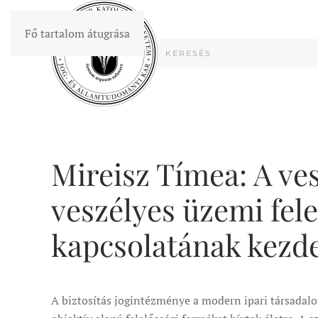
Fő tartalom átugrása
Mireisz Tímea: A ve
veszélyes üzemi fele
kapcsolatának kezdet
A biztosítás jogintézménye a modern ipari társadalo