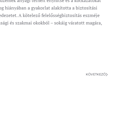
az üzemek anyagi terheit enyhítse és a kockázatokat
og hiányában a gyakorlat alakította a biztosítási
dezetet. A kötelező felelősségbiztosítás eszméje
asági és szakmai okokból – sokáig váratott magára,
KÖVETKEZŐ