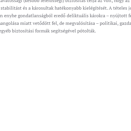
zavatossági (később felelősségi) biztosítás célja az volt, hogy 
tabilitást és a károsultak hatékonyabb kielégítését. A tételes j
 enyhe gondatlanságból eredő deliktuális károkra – nyújtott fe
ngolása miatt vetődött fel, de megvalósítása – politikai, gazd
egyéb biztosítási formák segítségével pótolták.