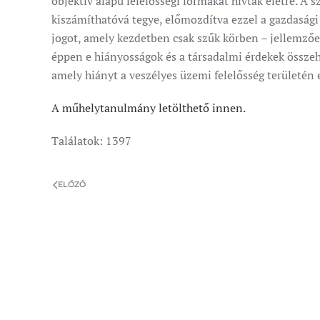
objektív alapú felelősségi formákat hívtak életre. A s
kiszámíthatóvá tegye, előmozdítva ezzel a gazdasági s
jogot, amely kezdetben csak szűk körben – jellemzően
éppen e hiányosságok és a társadalmi érdekek összeha
amely hiányt a veszélyes üzemi felelősség területén 
A műhelytanulmány letölthető innen.
Találatok: 1397
ELŐZŐ