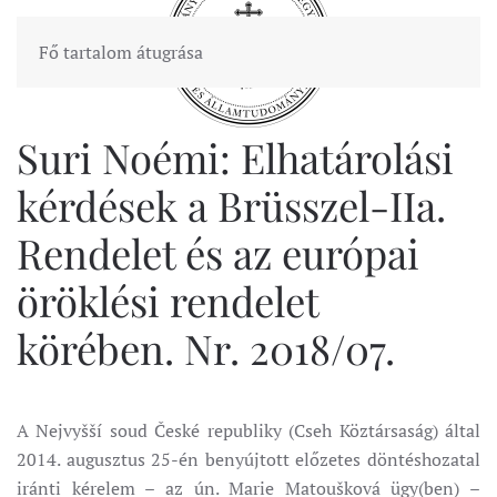
Fő tartalom átugrása
Suri Noémi: Elhatárolási
kérdések a Brüsszel-IIa.
Rendelet és az európai
öröklési rendelet
körében. Nr. 2018/07.
A Nejvyšší soud České republiky (Cseh Köztársaság) által
2014. augusztus 25-én benyújtott előzetes döntéshozatal
iránti kérelem – az ún. Marie Matoušková ügy(ben) –