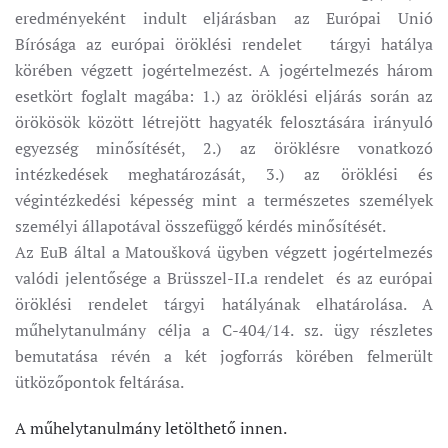
eredményeként indult eljárásban az Európai Unió
Bírósága az európai öröklési rendelet tárgyi hatálya
körében végzett jogértelmezést. A jogértelmezés három
esetkört foglalt magába: 1.) az öröklési eljárás során az
örökösök között létrejött hagyaték felosztására irányuló
egyezség minősítését, 2.) az öröklésre vonatkozó
intézkedések meghatározását, 3.) az öröklési és
végintézkedési képesség mint a természetes személyek
személyi állapotával összefüggő kérdés minősítését.
Az EuB által a Matoušková ügyben végzett jogértelmezés
valódi jelentősége a Brüsszel-II.a rendelet és az európai
öröklési rendelet tárgyi hatályának elhatárolása. A
műhelytanulmány célja a C-404/14. sz. ügy részletes
bemutatása révén a két jogforrás körében felmerült
ütközőpontok feltárása.
A műhelytanulmány letölthető innen.