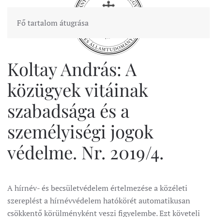
Fő tartalom átugrása
Koltay András: A
közügyek vitáinak
szabadsága és a
személyiségi jogok
védelme. Nr. 2019/4.
A hírnév- és becsületvédelem értelmezése a közéleti
szereplést a hírnévvédelem hatókörét automatikusan
csökkentő körülményként veszi figyelembe. Ezt követeli