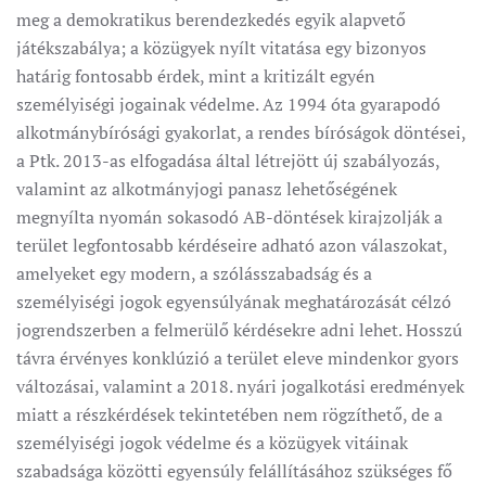
meg a demokratikus berendezkedés egyik alapvető
játékszabálya; a közügyek nyílt vitatása egy bizonyos
határig fontosabb érdek, mint a kritizált egyén
személyiségi jogainak védelme. Az 1994 óta gyarapodó
alkotmánybírósági gyakorlat, a rendes bíróságok döntései,
a Ptk. 2013-as elfogadása által létrejött új szabályozás,
valamint az alkotmányjogi panasz lehetőségének
megnyílta nyomán sokasodó AB-döntések kirajzolják a
terület legfontosabb kérdéseire adható azon válaszokat,
amelyeket egy modern, a szólásszabadság és a
személyiségi jogok egyensúlyának meghatározását célzó
jogrendszerben a felmerülő kérdésekre adni lehet. Hosszú
távra érvényes konklúzió a terület eleve mindenkor gyors
változásai, valamint a 2018. nyári jogalkotási eredmények
miatt a részkérdések tekintetében nem rögzíthető, de a
személyiségi jogok védelme és a közügyek vitáinak
szabadsága közötti egyensúly felállításához szükséges fő