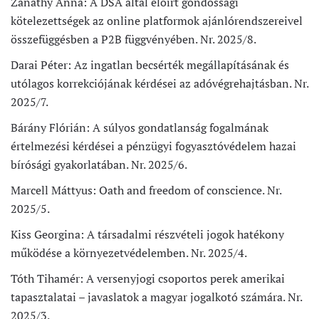
Zanathy Anna: A DSA által előírt gondossági
kötelezettségek az online platformok ajánlórendszereivel
összefüggésben a P2B függvényében. Nr. 2025/8.
Darai Péter: Az ingatlan becsérték megállapításának és
utólagos korrekciójának kérdései az adóvégrehajtásban. Nr.
2025/7.
Bárány Flórián: A súlyos gondatlanság fogalmának
értelmezési kérdései a pénzügyi fogyasztóvédelem hazai
bírósági gyakorlatában. Nr. 2025/6.
Marcell Máttyus: Oath and freedom of conscience. Nr.
2025/5.
Kiss Georgina: A társadalmi részvételi jogok hatékony
működése a környezetvédelemben. Nr. 2025/4.
Tóth Tihamér: A versenyjogi csoportos perek amerikai
tapasztalatai – javaslatok a magyar jogalkotó számára. Nr.
2025/3.