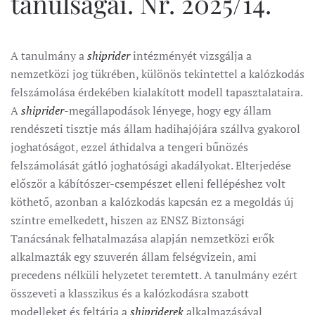
tanulságai. Nr. 2025/14.
A tanulmány a
shiprider
intézményét vizsgálja a
nemzetközi jog tükrében, különös tekintettel a kalózkodás
felszámolása érdekében kialakított modell tapasztalataira.
A
shiprider
-megállapodások lényege, hogy egy állam
rendészeti tisztje más állam hadihajójára szállva gyakorol
joghatóságot, ezzel áthidalva a tengeri bűnözés
felszámolását gátló joghatósági akadályokat. Elterjedése
először a kábítószer-csempészet elleni fellépéshez volt
köthető, azonban a kalózkodás kapcsán ez a megoldás új
szintre emelkedett, hiszen az ENSZ Biztonsági
Tanácsának felhatalmazása alapján nemzetközi erők
alkalmazták egy szuverén állam felségvizein, ami
precedens nélküli helyzetet teremtett. A tanulmány ezért
összeveti a klasszikus és a kalózkodásra szabott
modelleket és feltárja a
shipriderek
alkalmazásával