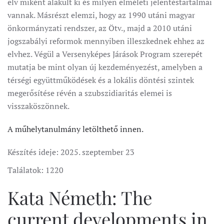
elv miként alakult ki és milyen elméleti jelentéstartalmai
vannak. Másrészt elemzi, hogy az 1990 utáni magyar
önkormányzati rendszer, az Ötv., majd a 2010 utáni
jogszabályi reformok mennyiben illeszkednek ehhez az
elvhez. Végül a Versenyképes Járások Program szerepét
mutatja be mint olyan új kezdeményezést, amelyben a
térségi együttműködések és a lokális döntési szintek
megerősítése révén a szubszidiaritás elemei is
visszaköszönnek.
A műhelytanulmány letölthető innen.
Készítés ideje:
2025. szeptember 23
Találatok: 1220
Kata Németh: The
current developments in