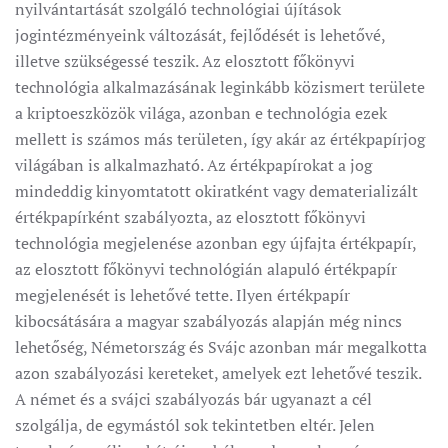
nyilvántartását szolgáló technológiai újítások
jogintézményeink változását, fejlődését is lehetővé,
illetve szükségessé teszik. Az elosztott főkönyvi
technológia alkalmazásának leginkább közismert területe
a kriptoeszközök világa, azonban e technológia ezek
mellett is számos más területen, így akár az értékpapírjog
világában is alkalmazható. Az értékpapírokat a jog
mindeddig kinyomtatott okiratként vagy dematerializált
értékpapírként szabályozta, az elosztott főkönyvi
technológia megjelenése azonban egy újfajta értékpapír,
az elosztott főkönyvi technológián alapuló értékpapír
megjelenését is lehetővé tette. Ilyen értékpapír
kibocsátására a magyar szabályozás alapján még nincs
lehetőség, Németország és Svájc azonban már megalkotta
azon szabályozási kereteket, amelyek ezt lehetővé teszik.
A német és a svájci szabályozás bár ugyanazt a cél
szolgálja, de egymástól sok tekintetben eltér. Jelen