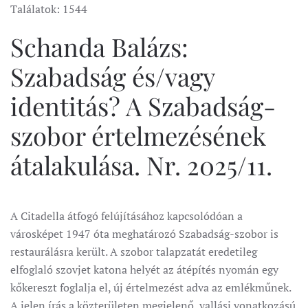
Találatok: 1544
Schanda Balázs:
Szabadság és/vagy
identitás? A Szabadság-
szobor értelmezésének
átalakulása. Nr. 2025/11.
A Citadella átfogó felújításához kapcsolódóan a
városképet 1947 óta meghatározó Szabadság-szobor is
restaurálásra került. A szobor talapzatát eredetileg
elfoglaló szovjet katona helyét az átépítés nyomán egy
kőkereszt foglalja el, új értelmezést adva az emlékműnek.
A jelen írás a közterületen megjelenő, vallási vonatkozású