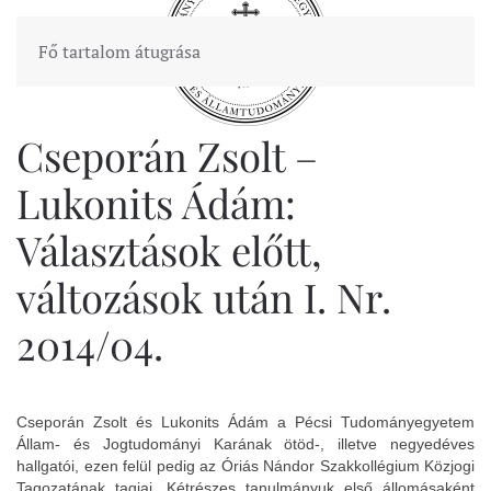
Fő tartalom átugrása
Cseporán Zsolt –
Lukonits Ádám:
Választások előtt,
változások után I. Nr.
2014/04.
Cseporán Zsolt és Lukonits Ádám a Pécsi Tudományegyetem
Állam- és Jogtudományi Karának ötöd-, illetve negyedéves
hallgatói, ezen felül pedig az Óriás Nándor Szakkollégium Közjogi
Tagozatának tagjai. Kétrészes tanulmányuk első állomásaként