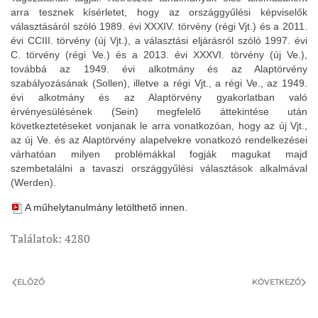
arra tesznek kísérletet, hogy az országgyűlési képviselők
választásáról szóló 1989. évi XXXIV. törvény (régi Vjt.) és a 2011.
évi CCIII. törvény (új Vjt.), a választási eljárásról szóló 1997. évi
C. törvény (régi Ve.) és a 2013. évi XXXVI. törvény (új Ve.),
továbbá az 1949. évi alkotmány és az Alaptörvény
szabályozásának (Sollen), illetve a régi Vjt., a régi Ve., az 1949.
évi alkotmány és az Alaptörvény gyakorlatban való
érvényesülésének (Sein) megfelelő áttekintése után
következtetéseket vonjanak le arra vonatkozóan, hogy az új Vjt.,
az új Ve. és az Alaptörvény alapelvekre vonatkozó rendelkezései
várhatóan milyen problémákkal fogják magukat majd
szembetalálni a tavaszi országgyűlési választások alkalmával
(Werden).
A műhelytanulmány letölthető innen.
Találatok: 4280
ELŐZŐ
KÖVETKEZŐ