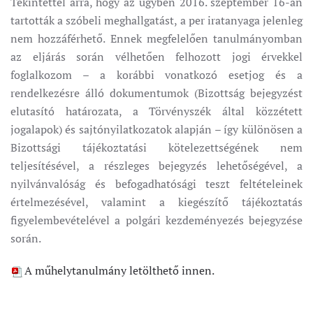
Tekintettel arra, hogy az ügyben 2016. szeptember 16-án
tartották a szóbeli meghallgatást, a per iratanyaga jelenleg
nem hozzáférhető. Ennek megfelelően tanulmányomban
az eljárás során vélhetően felhozott jogi érvekkel
foglalkozom – a korábbi vonatkozó esetjog és a
rendelkezésre álló dokumentumok (Bizottság bejegyzést
elutasító határozata, a Törvényszék által közzétett
jogalapok) és sajtónyilatkozatok alapján – így különösen a
Bizottsági tájékoztatási kötelezettségének nem
teljesítésével, a részleges bejegyzés lehetőségével, a
nyilvánvalóság és befogadhatósági teszt feltételeinek
értelmezésével, valamint a kiegészítő tájékoztatás
figyelembevételével a polgári kezdeményezés bejegyzése
során.
A műhelytanulmány letölthető innen.