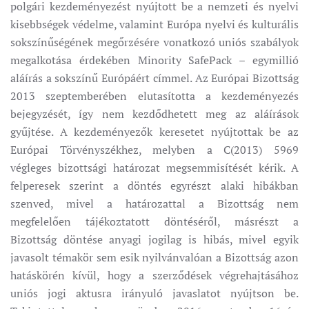
polgári kezdeményezést nyújtott be a nemzeti és nyelvi
kisebbségek védelme, valamint Európa nyelvi és kulturális
sokszínűségének megőrzésére vonatkozó uniós szabályok
megalkotása érdekében Minority SafePack – egymillió
aláírás a sokszínű Európáért címmel. Az Európai Bizottság
2013 szeptemberében elutasította a kezdeményezés
bejegyzését, így nem kezdődhetett meg az aláírások
gyűjtése. A kezdeményezők keresetet nyújtottak be az
Európai Törvényszékhez, melyben a C(2013) 5969
végleges bizottsági határozat megsemmisítését kérik. A
felperesek szerint a döntés egyrészt alaki hibákban
szenved, mivel a határozattal a Bizottság nem
megfelelően tájékoztatott döntéséről, másrészt a
Bizottság döntése anyagi jogilag is hibás, mivel egyik
javasolt témakör sem
esik nyilvánvalóan a Bizottság azon
hatáskörén kívül,
hogy a szerződések végrehajtásához
uniós jogi aktusra irányuló javaslatot nyújtson be.