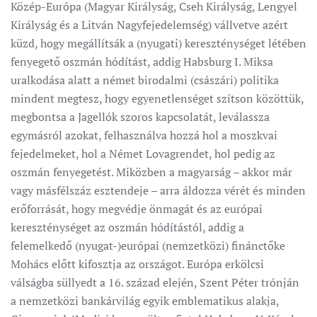
Közép-Európa (Magyar Királyság, Cseh Királyság, Lengyel
Királyság és a Litván Nagyfejedelemség) vállvetve azért
küzd, hogy megállítsák a (nyugati) kereszténységet létében
fenyegető oszmán hódítást, addig Habsburg I. Miksa
uralkodása alatt a német birodalmi (császári) politika
mindent megtesz, hogy egyenetlenséget szítson közöttük,
megbontsa a Jagellók szoros kapcsolatát, leválassza
egymásról azokat, felhasználva hozzá hol a moszkvai
fejedelmeket, hol a Német Lovagrendet, hol pedig az
oszmán fenyegetést. Miközben a magyarság – akkor már
vagy másfélszáz esztendeje – arra áldozza vérét és minden
erőforrását, hogy megvédje önmagát és az európai
kereszténységet az oszmán hódítástól, addig a
felemelkedő (nyugat-)európai (nemzetközi) finánctőke
Mohács előtt kifosztja az országot. Európa erkölcsi
válságba süllyedt a 16. század elején, Szent Péter trónján
a nemzetközi bankárvilág egyik emblematikus alakja,