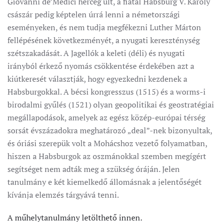
Giovanni de’Medici herceg ült, a fiatal Habsburg V. Károly
császár pedig képtelen úrrá lenni a németországi
eseményeken, és nem tudja megfékezni Luther Márton
fellépésének következményét, a nyugati kereszténység
szétszakadását. A Jagellók a keleti (déli) és nyugati
irányból érkező nyomás csökkentése érdekében azt a
kiútkeresét választják, hogy egyezkedni kezdenek a
Habsburgokkal. A bécsi kongresszus (1515) és a worms-i
birodalmi gyűlés (1521) olyan geopolitikai és geostratégiai
megállapodások, amelyek az egész közép-európai térség
sorsát évszázadokra meghatározó „deal”-nek bizonyultak,
és óriási szerepük volt a Mohácshoz vezető folyamatban,
hiszen a Habsburgok az oszmánokkal szemben megígért
segítséget nem adták meg a szükség óráján. Jelen
tanulmány e két kiemelkedő állomásnak a jelentőségét
kívánja elemzés tárgyává tenni.
A műhelytanulmány letölthető innen.