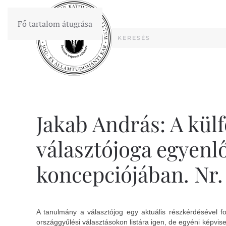
Fő tartalom átugrása
Jakab András: A kül
választójoga egyenl
koncepciójában. Nr. 
A tanulmány a választójog egy aktuális részkérdésével fo
országgyűlési választásokon listára igen, de egyéni képvi