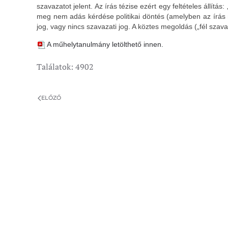
szavazatot jelent. Az írás tézise ezért egy feltételes állí
meg nem adás kérdése politikai döntés (amelyben az írás mű
jog, vagy nincs szavazati jog. A köztes megoldás („fél szav
A műhelytanulmány letölthető innen.
Találatok: 4902
ELŐZŐ