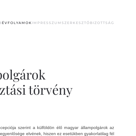
B
ÉVFOLYAMOK
IMPRESSZUM
SZERKESZTŐBIZOTTSÁG
polgárok
ztási törvény
ncepciója szerint a külföldön élő magyar állampolgárok az
egyenlősége elvének, hiszen ez esetükben gyakorlatilag fél