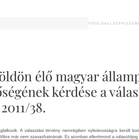
FŐOLDAL
LEGFRISSEB
földön élő magyar állam
őségének kérdése a válas
2011/38.
glalkozik. A választási törvény nemrégiben nyilvánosságra került ko
selőkre már nem szavazhatnának. Ez azonban ellentmond a választójog 