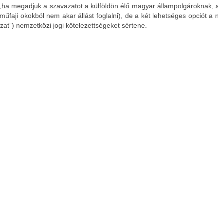
tás: „ha megadjuk a szavazatot a külföldön élő magyar állampolgároknak,
faji okokból nem akar állást foglalni), de a két lehetséges opciót a ne
azat”) nemzetközi jogi kötelezettségeket sértene.