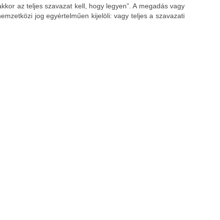
 akkor az teljes szavazat kell, hogy legyen”. A megadás vagy
mzetközi jog egyértelműen kijelöli: vagy teljes a szavazati