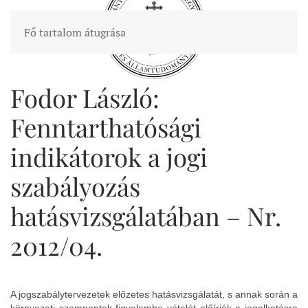
Fő tartalom átugrása
Fodor László:
Fenntarthatósági
indikátorok a jogi
szabályozás
hatásvizsgálatában – Nr.
2012/04.
A jogszabálytervezetek előzetes hatásvizsgálatát, s annak során a