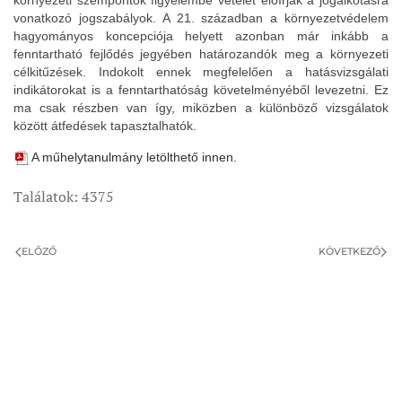
környezeti szempontok figyelembe vételét előírják a jogalkotásra
vonatkozó jogszabályok. A 21. században a környezetvédelem
hagyományos koncepciója helyett azonban már inkább a
fenntartható fejlődés jegyében határozandók meg a környezeti
célkitűzések. Indokolt ennek megfelelően a hatásvizsgálati
indikátorokat is a fenntarthatóság követelményéből levezetni. Ez
ma csak részben van így, miközben a különböző vizsgálatok
között átfedések tapasztalhatók.
A műhelytanulmány letölthető innen.
Találatok: 4375
ELŐZŐ
KÖVETKEZŐ