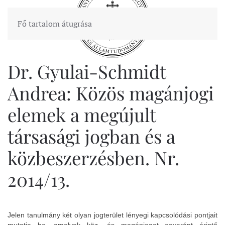
Fő tartalom átugrása
Dr. Gyulai-Schmidt
Andrea: Közös magánjogi
elemek a megújult
társasági jogban és a
közbeszerzésben. Nr.
2014/13.
Jelen tanulmány két olyan jogterület lényegi kapcsolódási pontjait