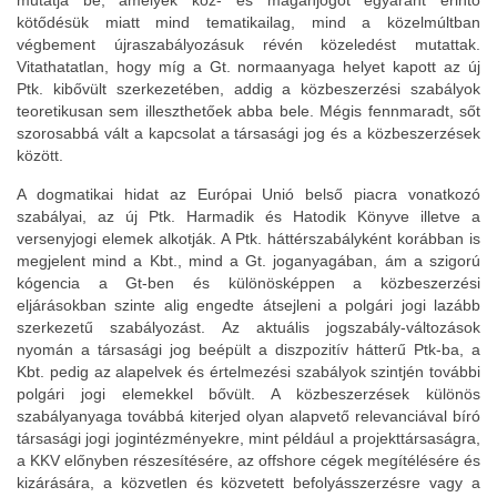
mutatja be, amelyek köz- és magánjogot egyaránt érintő
kötődésük miatt mind tematikailag, mind a közelmúltban
végbement újraszabályozásuk révén közeledést mutattak.
Vitathatatlan, hogy míg a Gt. normaanyaga helyet kapott az új
Ptk. kibővült szerkezetében, addig a közbeszerzési szabályok
teoretikusan sem illeszthetőek abba bele. Mégis fennmaradt, sőt
szorosabbá vált a kapcsolat a társasági jog és a közbeszerzések
között.
A dogmatikai hidat az Európai Unió belső piacra vonatkozó
szabályai, az új Ptk. Harmadik és Hatodik Könyve illetve a
versenyjogi elemek alkotják. A Ptk. háttérszabályként korábban is
megjelent mind a Kbt., mind a Gt. joganyagában, ám a szigorú
kógencia a Gt-ben és különösképpen a közbeszerzési
eljárásokban szinte alig engedte átsejleni a polgári jogi lazább
szerkezetű szabályozást. Az aktuális jogszabály-változások
nyomán a társasági jog beépült a diszpozitív hátterű Ptk-ba, a
Kbt. pedig az alapelvek és értelmezési szabályok szintjén további
polgári jogi elemekkel bővült. A közbeszerzések különös
szabályanyaga továbbá kiterjed olyan alapvető relevanciával bíró
társasági jogi jogintézményekre, mint például a projekttársaságra,
a KKV előnyben részesítésére, az offshore cégek megítélésére és
kizárására, a közvetlen és közvetett befolyásszerzésre vagy a