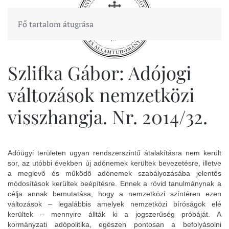
Fő tartalom átugrása
Szlifka Gábor: Adójogi
változások nemzetközi
visszhangja. Nr. 2014/32.
Adóügyi területen ugyan rendszerszintű átalakításra nem került
sor, az utóbbi években új adónemek kerültek bevezetésre, illetve
a meglevő és működő adónemek szabályozásába jelentős
módosítások kerültek beépítésre. Ennek a rövid tanulmánynak a
célja annak bemutatása, hogy a nemzetközi színtéren ezen
változások – legalábbis amelyek nemzetközi bíróságok elé
kerültek – mennyire állták ki a jogszerűség próbáját. A
kormányzati adópolitika, egészen pontosan a befolyásolni