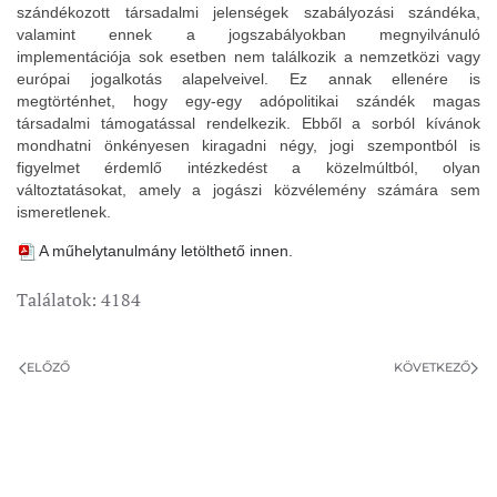
szándékozott társadalmi jelenségek szabályozási szándéka,
valamint ennek a jogszabályokban megnyilvánuló
implementációja sok esetben nem találkozik a nemzetközi vagy
európai jogalkotás alapelveivel. Ez annak ellenére is
megtörténhet, hogy egy-egy adópolitikai szándék magas
társadalmi támogatással rendelkezik. Ebből a sorból kívánok
mondhatni önkényesen kiragadni négy, jogi szempontból is
figyelmet érdemlő intézkedést a közelmúltból, olyan
változtatásokat, amely a jogászi közvélemény számára sem
ismeretlenek.
A műhelytanulmány letölthető innen.
Találatok: 4184
ELŐZŐ
KÖVETKEZŐ