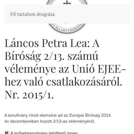
Fő tartalom átugrása
Láncos Petra Lea: A
Bíróság 2/13. számú
véleménye az Unió EJEE-
hez való csatlakozásáról.
Nr. 2015/1.
A tanulmány rövid elemzést ad az Európai Bíróság 2014.
év decemberében hozott 2/13-as véleményéről.
A műhelytanulmány letölthető innen.