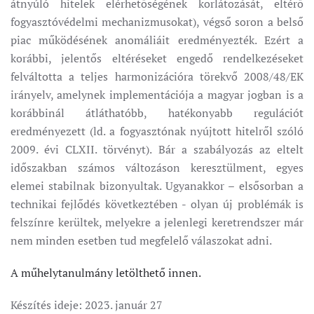
átnyúló hitelek elérhetőségének korlátozását, eltérő
fogyasztóvédelmi mechanizmusokat), végső soron a belső
piac működésének anomáliáit eredményezték. Ezért a
korábbi, jelentős eltéréseket engedő rendelkezéseket
felváltotta a teljes harmonizációra törekvő 2008/48/EK
irányelv, amelynek implementációja a magyar jogban is a
korábbinál átláthatóbb, hatékonyabb regulációt
eredményezett (ld. a fogyasztónak nyújtott hitelről szóló
2009. évi CLXII. törvényt). Bár a szabályozás az eltelt
időszakban számos változáson keresztülment, egyes
elemei stabilnak bizonyultak. Ugyanakkor – elsősorban a
technikai fejlődés következtében - olyan új problémák is
felszínre kerültek, melyekre a jelenlegi keretrendszer már
nem minden esetben tud megfelelő válaszokat adni.
A műhelytanulmány letölthető innen.
Készítés ideje:
2023. január 27