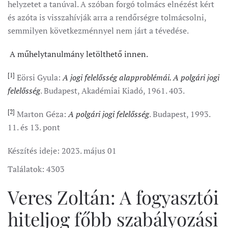
helyzetet a tanúval. A szóban forgó tolmács elnézést kért
és azóta is visszahívják arra a rendőrségre tolmácsolni,
semmilyen következménnyel nem járt a tévedése.
A műhelytanulmány letölthető innen.
[1]
Eörsi Gyula:
A jogi felelősség alapproblémái. A polgári jogi
felelősség
. Budapest, Akadémiai Kiadó, 1961. 403.
[2]
Marton Géza:
A polgári jogi felelősség
. Budapest, 1993.
11. és 13. pont
Készítés ideje:
2023. május 01
Találatok: 4303
Veres Zoltán: A fogyasztói
hiteljog főbb szabályozási