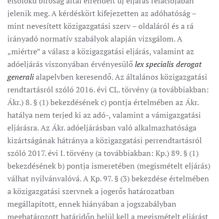
elsőfokú bíróság által elrendelt új eljárás relációjában
jelenik meg. A kérdéskört kifejezetten az adóhatóság –
mint nevesített közigazgatási szerv – oldaláról és a rá
irányadó normatív szabályok alapján vizsgálom. A
„miértre” a válasz a közigazgatási eljárás, valamint az
adóeljárás viszonyában érvényesülő
lex specialis derogat
generali
alapelvben keresendő. Az általános közigazgatási
rendtartásról szóló 2016. évi CL. törvény (a továbbiakban:
Ákr.) 8. § (1) bekezdésének c) pontja értelmében az Ákr.
hatálya nem terjed ki az adó-, valamint a vámigazgatási
eljárásra. Az Ákr. adóeljárásban való alkalmazhatósága
kizártságának hátránya a közigazgatási perrendtartásról
szóló 2017. évi I. törvény (a továbbiakban: Kp.) 89. § (1)
bekezdésének b) pontja ismeretében (megismételt eljárás)
válhat nyilvánvalóvá. A Kp. 97. § (3) bekezdése értelmében
a közigazgatási szervnek a jogerős határozatban
megállapított, ennek hiányában a jogszabályban
meghatározott határidőn belül kell a megismételt eljárást