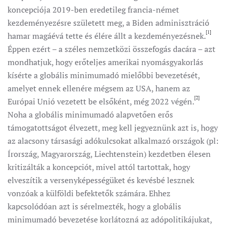
koncepciója 2019-ben eredetileg francia-német
kezdeményezésre született meg, a Biden adminisztráció
[1]
hamar magáévá tette és élére állt a kezdeményezésnek.
Éppen ezért – a széles nemzetközi összefogás dacára – azt
mondhatjuk, hogy erőteljes amerikai nyomásgyakorlás
kísérte a globális minimumadó mielőbbi bevezetését,
amelyet ennek ellenére mégsem az USA, hanem az
[2]
Európai Unió vezetett be elsőként, még 2022 végén.
Noha a globális minimumadó alapvetően erős
támogatottságot élvezett, meg kell jegyeznünk azt is, hogy
az alacsony társasági adókulcsokat alkalmazó országok (pl:
Írország, Magyarország, Liechtenstein) kezdetben élesen
kritizálták a koncepciót, mivel attól tartottak, hogy
elveszítik a versenyképességüket és kevésbé lesznek
vonzóak a külföldi befektetők számára. Ehhez
kapcsolódóan azt is sérelmezték, hogy a globális
minimumadó bevezetése korlátozná az adópolitikájukat,