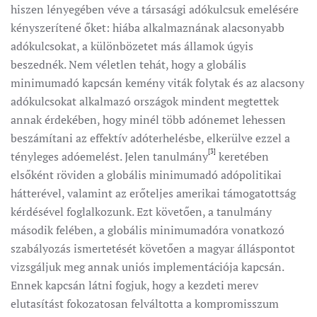
hiszen lényegében véve a társasági adókulcsuk emelésére
kényszerítené őket: hiába alkalmaznának alacsonyabb
adókulcsokat, a különbözetet más államok úgyis
beszednék. Nem véletlen tehát, hogy a globális
minimumadó kapcsán kemény viták folytak és az alacsony
adókulcsokat alkalmazó országok mindent megtettek
annak érdekében, hogy minél több adónemet lehessen
beszámítani az effektív adóterhelésbe, elkerülve ezzel a
[3]
tényleges adóemelést. Jelen tanulmány
keretében
elsőként röviden a globális minimumadó adópolitikai
hátterével, valamint az erőteljes amerikai támogatottság
kérdésével foglalkozunk. Ezt követően, a tanulmány
második felében, a globális minimumadóra vonatkozó
szabályozás ismertetését követően a magyar álláspontot
vizsgáljuk meg annak uniós implementációja kapcsán.
Ennek kapcsán látni fogjuk, hogy a kezdeti merev
elutasítást fokozatosan felváltotta a kompromisszum