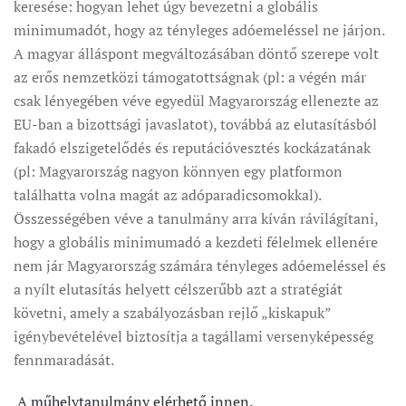
keresése: hogyan lehet úgy bevezetni a globális
minimumadót, hogy az tényleges adóemeléssel ne járjon.
A magyar álláspont megváltozásában döntő szerepe volt
az erős nemzetközi támogatottságnak (pl: a végén már
csak lényegében véve egyedül Magyarország ellenezte az
EU-ban a bizottsági javaslatot), továbbá az elutasításból
fakadó elszigetelődés és reputációvesztés kockázatának
(pl: Magyarország nagyon könnyen egy platformon
találhatta volna magát az adóparadicsomokkal).
Összességében véve a tanulmány arra kíván rávilágítani,
hogy a globális minimumadó a kezdeti félelmek ellenére
nem jár Magyarország számára tényleges adóemeléssel és
a nyílt elutasítás helyett célszerűbb azt a stratégiát
követni, amely a szabályozásban rejlő „kiskapuk”
igénybevételével biztosítja a tagállami versenyképesség
fennmaradását.
A műhelytanulmány elérhető innen.