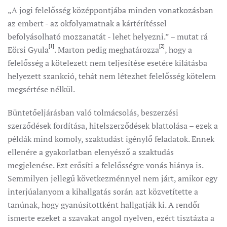
„A jogi felelősség középpontjába minden vonatkozásban
az embert - az okfolyamatnak a kártérítéssel
befolyásolható mozzanatát - lehet helyezni.” – mutat rá
[1]
[2]
Eörsi Gyula
. Marton pedig meghatározza
, hogy a
felelősség a kötelezett nem teljesítése esetére kilátásba
helyezett szankció, tehát nem létezhet felelősség kötelem
megsértése nélkül.
Büntetőeljárásban való tolmácsolás, beszerzési
szerződések fordítása, hitelszerződések blattolása – ezek a
példák mind komoly, szaktudást igénylő feladatok. Ennek
ellenére a gyakorlatban elenyésző a szaktudás
megjelenése. Ezt erősíti a felelősségre vonás hiánya is.
Semmilyen jellegű következménnyel nem járt, amikor egy
interjúalanyom a kihallgatás során azt közvetítette a
tanúnak, hogy gyanúsítottként hallgatják ki. A rendőr
ismerte ezeket a szavakat angol nyelven, ezért tisztázta a