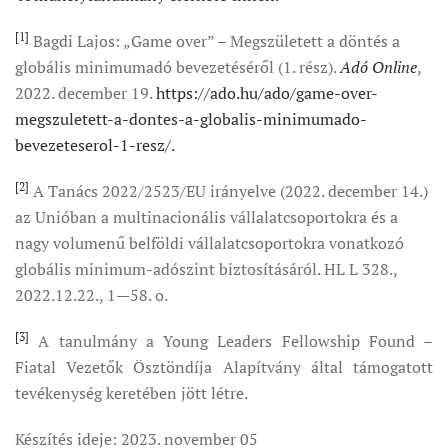
[1]
Bagdi Lajos: „Game over” – Megszületett a döntés a
globális minimumadó bevezetéséről (1. rész).
Adó Online
,
2022. december 19.
https://ado.hu/ado/game-over-
megszuletett-a-dontes-a-globalis-minimumado-
bevezeteserol-1-resz/.
[2]
A Tanács 2022/2523/EU irányelve (2022. december 14.)
az Unióban a multinacionális vállalatcsoportokra és a
nagy volumenű belföldi vállalatcsoportokra vonatkozó
globális minimum-adószint biztosításáról. HL L 328.,
2022.12.22., 1—58. o.
[3]
A tanulmány a Young Leaders Fellowship Found –
Fiatal Vezetők Ösztöndíja Alapítvány által támogatott
tevékenység keretében jött létre.
Készítés ideje:
2023. november 05